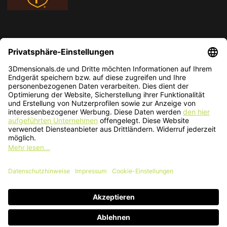
* Alle Preise in EUR inkl. gesetzl. Mehrwertsteuer zzgl.
Versandkosten
.
Änderungen und Irrtümer vorbehalten. Nur solange der Vorrat reicht.
© 2026 3Dmensionals / PONTIALIS GmbH & Co. KG - All Rights Reserved.​
Kundenbewertung