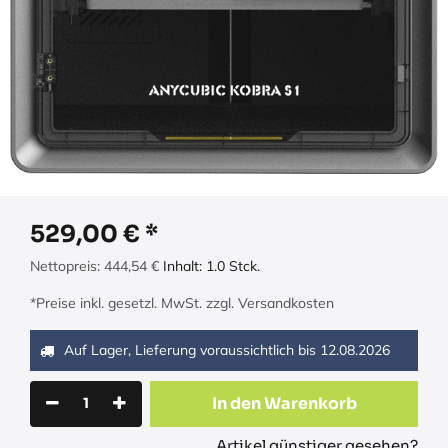
529,00
€
Nettopreis:
444,54
€
Inhalt:
1.0
Stck.
*Preise inkl. gesetzl. MwSt. zzgl. Versandkosten
Auf Lager, Lieferung voraussichtlich bis
12.08.2026
In den Warenkorb
Artikel günstiger gesehen?