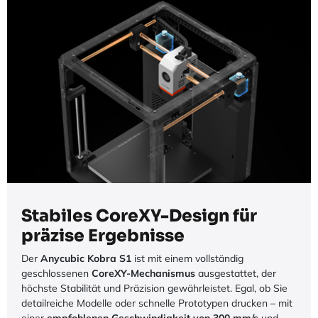
Stabiles CoreXY-Design für
präzise Ergebnisse
Der
Anycubic Kobra S1
ist mit einem vollständig
geschlossenen
CoreXY-Mechanismus
ausgestattet, der
höchste Stabilität und Präzision gewährleistet. Egal, ob Sie
detailreiche Modelle oder schnelle Prototypen drucken – mit
einer
empfohlenen Geschwindigkeit von 300 mm/s
und