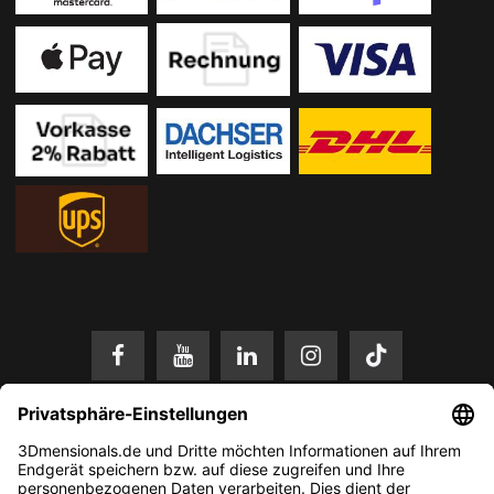
* Alle Preise in EUR inkl. gesetzl. Mehrwertsteuer zzgl.
Versandkosten
.
Änderungen und Irrtümer vorbehalten. Nur solange der Vorrat reicht.
© 2026 3Dmensionals / PONTIALIS GmbH & Co. KG - All Rights Reserved.​