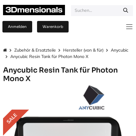
Zum Inhalt springen
Anmelden
Warenkorb
Zubehör & Ersatzteile
Hersteller (von & für)
Anycubic
Anycubic Resin Tank für Photon Mono X
Anycubic Resin Tank für Photon
Mono X
SALE