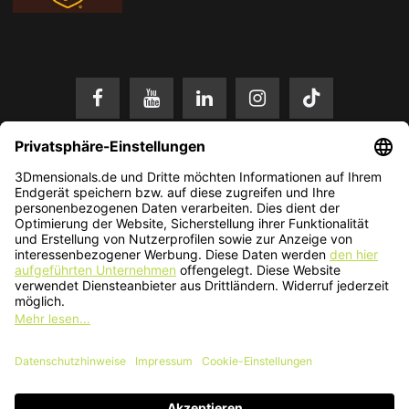
* Alle Preise in EUR inkl. gesetzl. Mehrwertsteuer zzgl.
Versandkosten
.
Änderungen und Irrtümer vorbehalten. Nur solange der Vorrat reicht.
© 2026 3Dmensionals / PONTIALIS GmbH & Co. KG - All Rights Reserved.​
Kundenbewertung