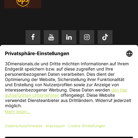
* Alle Preise in EUR inkl. gesetzl. Mehrwertsteuer zzgl.
Versandkosten
.
Änderungen und Irrtümer vorbehalten. Nur solange der Vorrat reicht.
© 2026 3Dmensionals / PONTIALIS GmbH & Co. KG - All Rights Reserved.​
Kundenbewertung