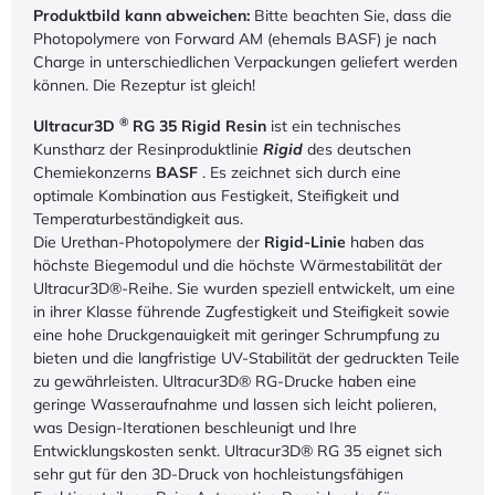
Produktbild kann abweichen:
Bitte beachten Sie, dass die
Photopolymere von Forward AM (ehemals BASF) je nach
Charge in unterschiedlichen Verpackungen geliefert werden
können. Die Rezeptur ist gleich!
®
Ultracur3D
RG 35 Rigid Resin
ist ein technisches
Kunstharz der Resinproduktlinie
Rigid
des deutschen
Chemiekonzerns
BASF
. Es zeichnet sich durch eine
optimale Kombination aus Festigkeit, Steifigkeit und
Temperaturbeständigkeit aus.
Die Urethan-Photopolymere der
Rigid-Linie
haben das
höchste Biegemodul und die höchste Wärmestabilität der
Ultracur3D®-Reihe. Sie wurden speziell entwickelt, um eine
in ihrer Klasse führende Zugfestigkeit und Steifigkeit sowie
eine hohe Druckgenauigkeit mit geringer Schrumpfung zu
bieten und die langfristige UV-Stabilität der gedruckten Teile
zu gewährleisten. Ultracur3D® RG-Drucke haben eine
geringe Wasseraufnahme und lassen sich leicht polieren,
was Design-Iterationen beschleunigt und Ihre
Entwicklungskosten senkt. Ultracur3D® RG 35 eignet sich
sehr gut für den 3D-Druck von hochleistungsfähigen