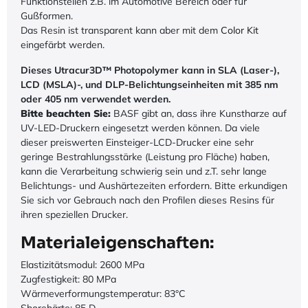
Funktionsteilen z.B. im Automotive Bereich oder für
Gußformen.
Das Resin ist transparent kann aber mit dem
Color Kit
eingefärbt werden.
Dieses
Utracur3D™ Photopolymer kann in SLA (Laser-),
LCD (MSLA)-, und DLP-Belichtungseinheiten mit 385 nm
oder 405 nm verwendet werden.
Bitte beachten Sie:
BASF gibt an, dass ihre Kunstharze auf
UV-LED-Druckern eingesetzt werden können. Da viele
dieser preiswerten Einsteiger-LCD-Drucker eine sehr
geringe Bestrahlungsstärke (Leistung pro Fläche) haben,
kann die Verarbeitung schwierig sein und z.T. sehr lange
Belichtungs- und Aushärtezeiten erfordern. Bitte erkundigen
Sie sich vor Gebrauch nach den Profilen dieses Resins für
ihren speziellen Drucker.
Materialeigenschaften:
Elastizitätsmodul: 2600 MPa
Zugfestigkeit: 80 MPa
Wärmeverformungstemperatur: 83°C