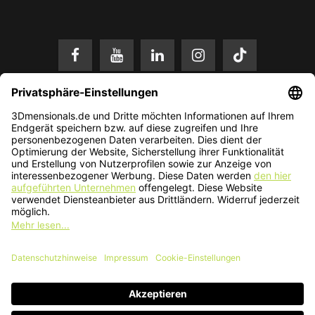
* Alle Preise in EUR inkl. gesetzl. Mehrwertsteuer zzgl.
Versandkosten
.
Änderungen und Irrtümer vorbehalten. Nur solange der Vorrat reicht.
© 2026 3Dmensionals / PONTIALIS GmbH & Co. KG - All Rights Reserved.​
Kundenbewertung