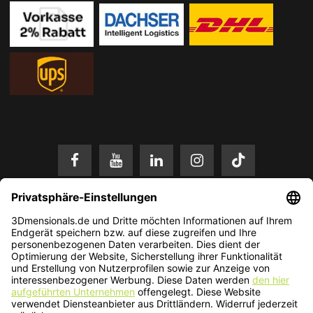
* Alle Preise in EUR inkl. gesetzl. Mehrwertsteuer zzgl.
Versandkosten
.
Änderungen und Irrtümer vorbehalten. Nur solange der Vorrat reicht.
© 2026 3Dmensionals / PONTIALIS GmbH & Co. KG - All Rights Reserved.​
Kundenbewertung