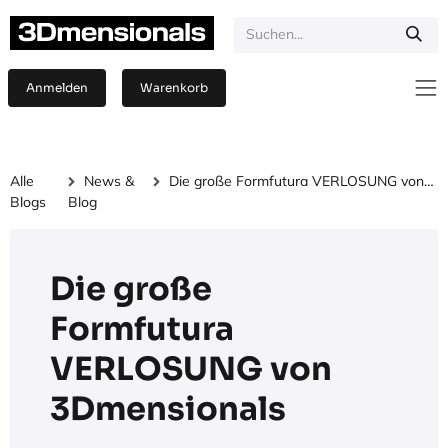
Zum Inhalt springen
Anmelden
Warenkorb
Alle
News &
Die große Formfutura VERLOSUNG von 3Dmensionals
Blogs
Blog
Die große
Formfutura
VERLOSUNG von
3Dmensionals