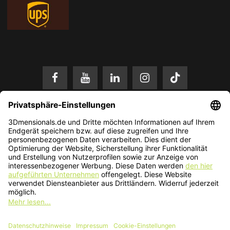
* Alle Preise in EUR inkl. gesetzl. Mehrwertsteuer zzgl.
Versandkosten
.
Änderungen und Irrtümer vorbehalten. Nur solange der Vorrat reicht.
© 2026 3Dmensionals / PONTIALIS GmbH & Co. KG - All Rights Reserved.​
Kundenbewertung