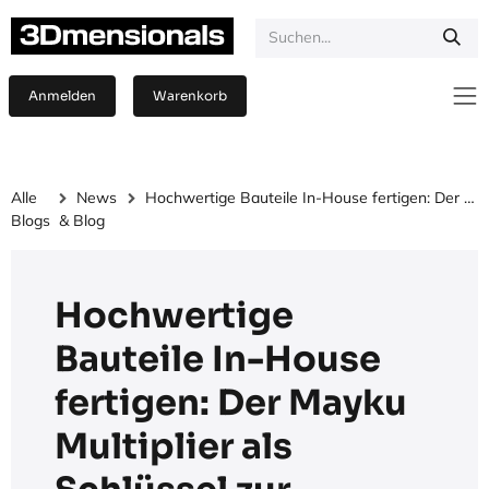
Zum Inhalt springen
Anmelden
Warenkorb
Alle
News
Hochwertige Bauteile In-House fertigen: Der Mayku Multiplier als Schlüssel zur Effizienz
Blogs
& Blog
Hochwertige
Bauteile In-House
fertigen: Der Mayku
Multiplier als