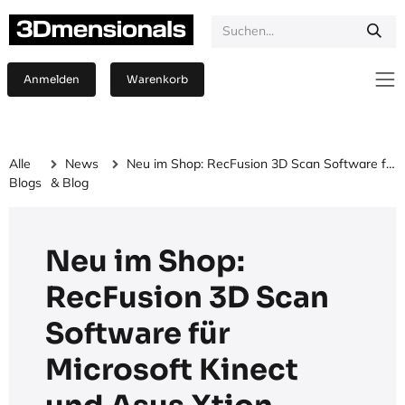
Zum Inhalt springen
Anmelden
Warenkorb
Alle
News
Neu im Shop: RecFusion 3D Scan Software für Microsoft Kinect und Asus Xtion
Blogs
& Blog
Neu im Shop:
RecFusion 3D Scan
Software für
Microsoft Kinect