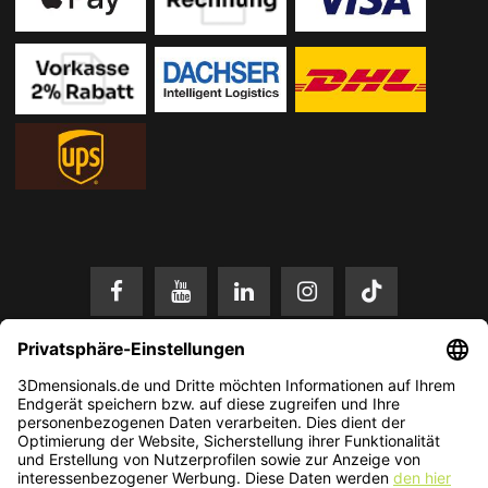
* Alle Preise in EUR inkl. gesetzl. Mehrwertsteuer zzgl.
Versandkosten
.
Änderungen und Irrtümer vorbehalten. Nur solange der Vorrat reicht.
© 2026 3Dmensionals / PONTIALIS GmbH & Co. KG - All Rights Reserved.​