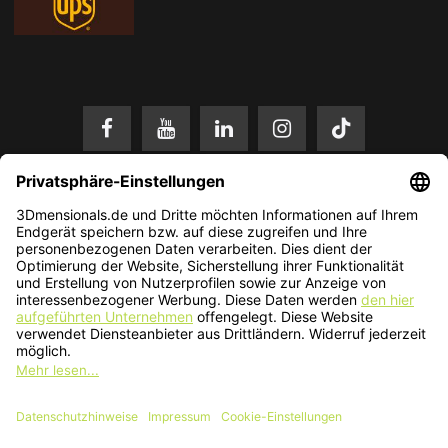
* Alle Preise in EUR inkl. gesetzl. Mehrwertsteuer zzgl.
Versandkosten
.
Änderungen und Irrtümer vorbehalten. Nur solange der Vorrat reicht.
© 2026 3Dmensionals / PONTIALIS GmbH & Co. KG - All Rights Reserved.​
Kundenbewertung