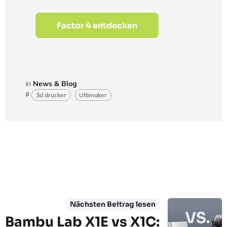
Factor 4 entdecken​
in
News & Blog
#
3d drucker
Ultimaker
Nächsten Beitrag lesen
Bambu Lab X1E vs X1C: