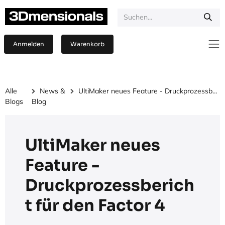
Zum Inhalt springen
Anmelden
Warenkorb
Alle
News &
UltiMaker neues Feature - Druckprozessbericht für den Factor 4
Blogs
Blog
UltiMaker neues
Feature -
Druckprozessberich
t für den Factor 4