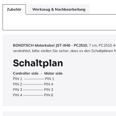
Zubehör
Werkzeug & Nachbearbeitung
BONDTECH Motorkabel JST-XH6 - PC2510
, 7 cm, PC2510 4-
verdrahtet, bitte stellen Sie sicher, dass es den Schaltplänen
Schaltplan
Controller side - Motor side
PIN 1 —————– PIN 1
PIN 2 —————– PIN 4
PIN 3 —————– PIN 3
PIN 4 —————– PIN 6