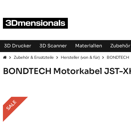
Zum Inhalt springen
3D Drucker
3D Scanner
Materialien
Zubehör 
Zubehör & Ersatzteile
Hersteller (von & für)
BONDTECH
BONDTECH Motorkabel JST-XH
SALE