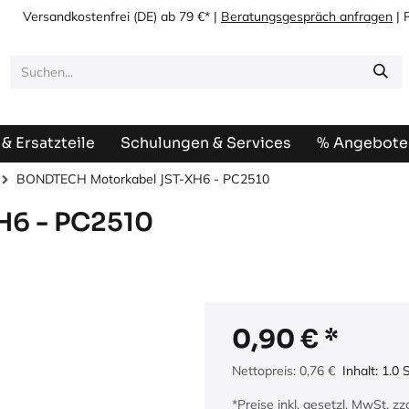
Versandkostenfrei
(DE) ab 79 €* |
Beratungsgespräch anfragen
| 
& Ersatzteile
Schulungen & Services
% Angebote
BONDTECH Motorkabel JST-XH6 - PC2510
6 - PC2510
0,90
€
Nettopreis:
0,76
€
Inhalt:
1.0
S
*Preise inkl. gesetzl. MwSt. z