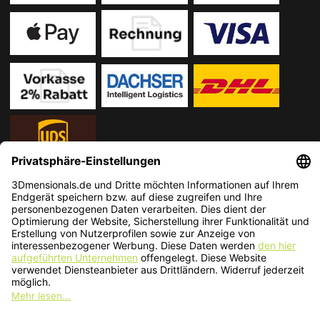
* Alle Preise in EUR inkl. gesetzl. Mehrwertsteuer zzgl.
Versandkosten
.
Änderungen und Irrtümer vorbehalten. Nur solange der Vorrat reicht.
© 2026 3Dmensionals / PONTIALIS GmbH & Co. KG - All Rights Reserved.​