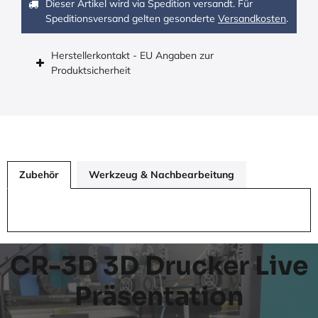
Dieser Artikel wird via Spedition versandt. Für
Speditionsversand gelten gesonderte
Versandkosten
.
Herstellerkontakt - EU Angaben zur
Produktsicherheit
Zubehör
Werkzeug & Nachbearbeitung
CR-3D 3D Drucker Live
Präsentation