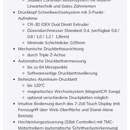
Stabiles Cartesian Motionsystem mit Misumi-
Lineartechnik und Gates Zahnriemen
Druckkopf Schnellwechselsystem mit 3-Punkt-
Aufnahme
CR-3D IDEX Dual Direkt Extruder
Düsendurchmesser Standard: 0,4, (verfügbar 0,6 /
0,8 / 1,0 / 1,2 / 1,8mm)
Minimale Schichtdicke: 0,05mm
Mechanische Druckbettausrichtung
durch Triple Z-Achse
Automatische Druckbettvermessung
bis zu 64 Messpunkte
Softwareseitige Druckbettnivellierung
Beheiztes Aluminium-Druckbett
bis 120°C
magnetisches Wechselsystem (MagnetiCR Swap)
optional verschiedene Druckplatten möglich
Intuitive Bedienung durch das 7-Zoll Touch Display (mit
Fernzugriff über Web-Oberfläche und Stand-Alone
Betrieb)
Hochleistungssteuerung (32bit Controller) mit TMC-
Motortreibern (automatische Schrittverlusterkennung)