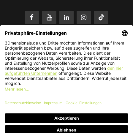
* Alle Preise in EUR inkl. gesetzl. Mehrwertsteuer zzgl.
Versandkosten
.
Änderungen und Irrtümer vorbehalten. Nur solange der Vorrat reicht.
© 2026 3Dmensionals / PONTIALIS GmbH & Co. KG - All Rights Reserved.​
Kundenbewertung