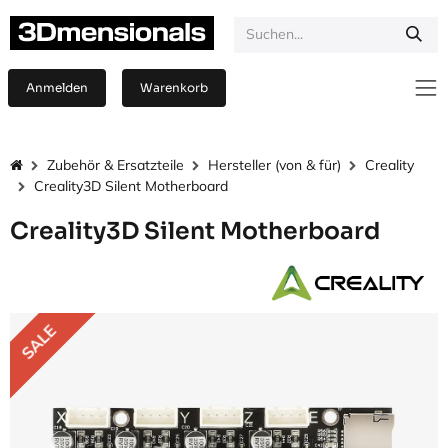
Zum Inhalt springen
Anmelden
Warenkorb
Zubehör & Ersatzteile
Hersteller (von & für)
Creality
Creality3D Silent Motherboard
Creality3D Silent Motherboard
SALE