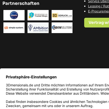
Service Übers
Partnerschaften
Leasing / Ra
E-Procureme
Vertrag w
* Alle Preise in EUR inkl. ge