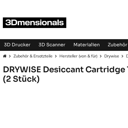
Zum Inhalt springen
3D Drucker
3D Scanner
Materialien
Zubehör 
Zubehör & Ersatzteile
Hersteller (von & für)
Drywise
D
DRYWISE Desiccant Cartridge 
(2 Stück)