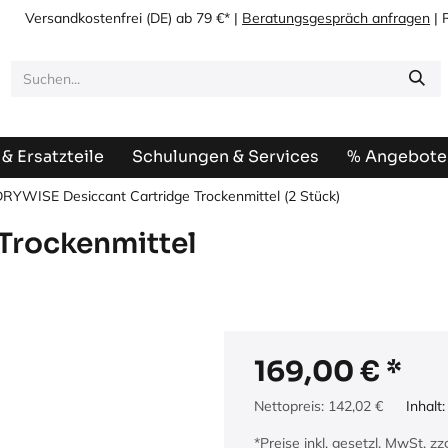
Versandkostenfrei
(DE) ab 79 €* |
Beratungsgespräch anfragen
| 
& Ersatzteile
Schulungen & Services
% Angebote
RYWISE Desiccant Cartridge Trockenmittel (2 Stück)
Trockenmittel
169,00
€
Nettopreis:
142,02
€
Inhalt
*Preise inkl. gesetzl. MwSt. z