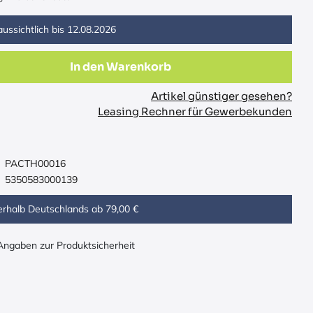
ussichtlich bis
12.08.2026
In den Warenkorb
Artikel günstiger gesehen?
Leasing Rechner für Gewerbekunden
PACTH00016
5350583000139
erhalb Deutschlands ab 79,00 €
 Angaben zur Produktsicherheit