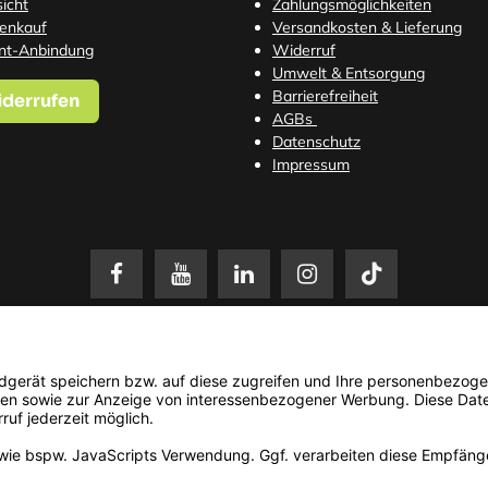
icht
Zahlungsmöglichkeiten
tenkauf
Versandkosten
& Lieferung
nt-Anbindung
Widerruf
Umwelt & Entsorgung
Barrierefreiheit
iderrufen
AGBs
Datenschutz
Impressum
setzl. Mehrwertsteuer zzgl.
Versandkosten
. Änderungen und Irrtümer vorbehalten. N
© 2026 3Dmensionals / PONTIALIS GmbH & Co. KG - All Rights Reserved.​
Kundenbewertung