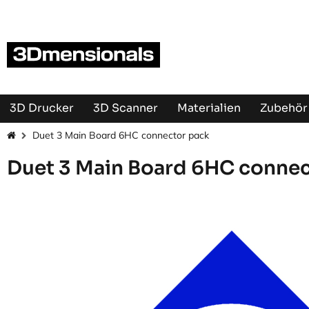
Zum Inhalt springen
3D Drucker
3D Scanner
Materialien
Zubehör 
Duet 3 Main Board 6HC connector pack
Duet 3 Main Board 6HC connec