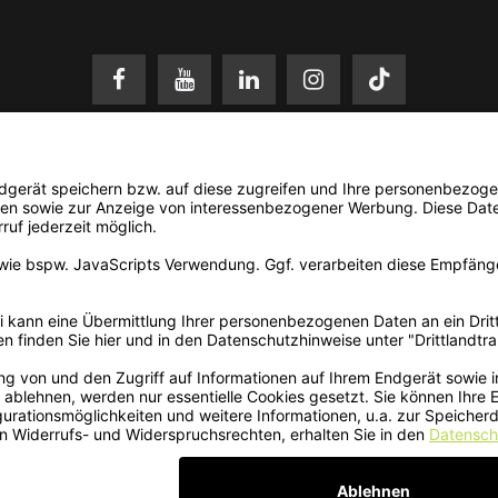
setzl. Mehrwertsteuer zzgl.
Versandkosten
. Änderungen und Irrtümer vorbehalten. N
© 2026 3Dmensionals / PONTIALIS GmbH & Co. KG - All Rights Reserved.​
Kundenbewertung