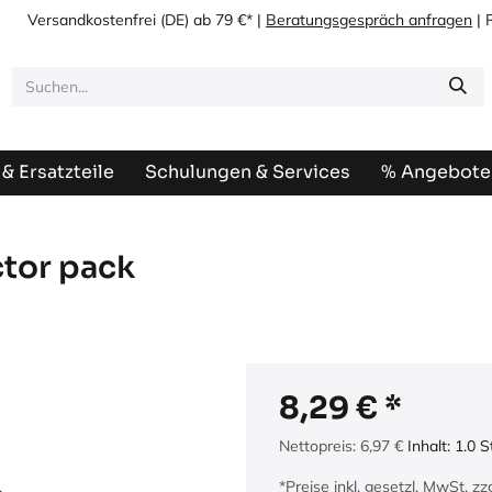
Versandkostenfrei
(DE) ab 79 €* |
Beratungsgespräch anfragen
| 
& Ersatzteile
Schulungen & Services
% Angebote
tor pack
8,29
€
Nettopreis:
6,97
€
Inhalt:
1.0
S
*Preise inkl. gesetzl. MwSt. z