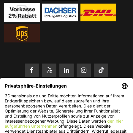
* Alle Preise in EUR inkl. gesetzl. Mehrwertsteuer zzgl.
Versandkosten
.
Änderungen und Irrtümer vorbehalten. Nur solange der Vorrat reicht.
© 2026 3Dmensionals / PONTIALIS GmbH & Co. KG - All Rights Reserved.​
Kundenbewertung