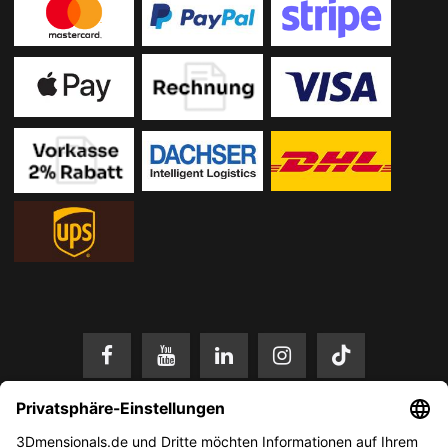
* Alle Preise in EUR inkl. gesetzl. Mehrwertsteuer zzgl.
Versandkosten
.
Änderungen und Irrtümer vorbehalten. Nur solange der Vorrat reicht.