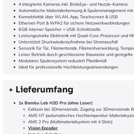
4 integrierte Kameras inkl. BirdsEye- und Nozzle-Kamera
Automatische Materialerkennung & Spulenmanagement mi
Konnektivität über WLAN, App, Touchscreen & USB
Ethernet-Port & WPA2 für sichere Netzwerkverbindungen
8 GB interner Speicher + USB-Schnittstelle
Leistungsstarke Elektronik mit Quad-Core-Prozessor und N
Unterstützt Druckwiederaufnahme bei Stromausfall
Sensorik für Tür, Filamentende, Filamentverwicklung, Tempe
Leiser Betrieb durch geschlossene Bauweise und geregelte 
Modulares Spulensystem reduziert Plastikmüll
Ideal für professionelle Hochleistungsanwendungen
Lieferumfang
1x Bambu Lab H2D Pro (ohne Laser)
Exklusiv bei 3Dmensionals: Zugang zur 3Dmensionals 
AMS HT (automatisches Hochtemperatur-Materialsyst
AMS 2 Pro (Multimaterialsystem mit 4 Slots)
Vision Encoder