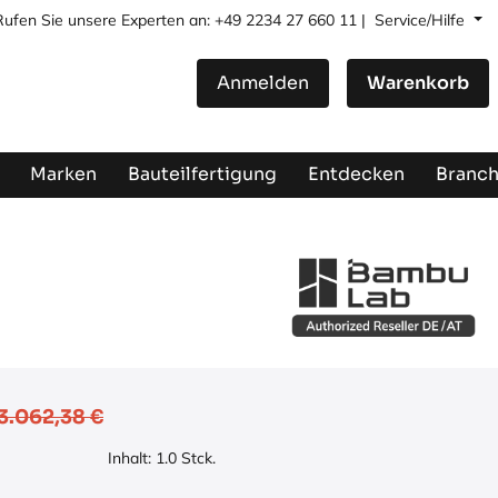
Rufen Sie unsere Experten an: +49 2234 27 660 11 |
Service/Hilfe
Anmelden
Warenkorb
Marken
Bauteilfertigung
Entdecken
Branc
3.062,38
€
Inhalt:
1.0
Stck.