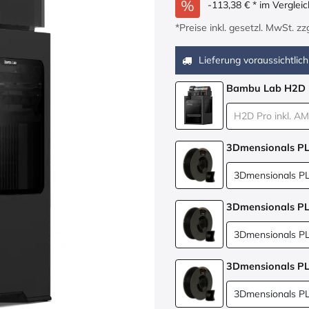
- 113,38
€
* im Verglei
*Preise inkl. gesetzl. MwSt. z
Lieferung voraussichtlich
Bambu Lab H2D 
3Dmensionals P
3Dmensionals P
3Dmensionals P