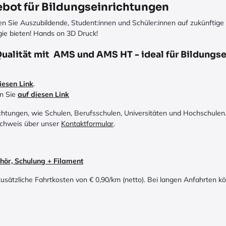
ebot für Bildungseinrichtungen
ten Sie Auszubildende, Student:innen und Schüler:innen auf zukünftige 
gie bieten! Hands on 3D Druck!
alität mit AMS und AMS HT - ideal für Bildungs
iesen Link
.
en Sie
auf diesen Link
richtungen, wie Schulen, Berufsschulen, Universitäten und Hochschul
achweis über unser
Kontaktformular
.
r, Schulung + Filament
sätzliche Fahrtkosten von € 0,90/km (netto). Bei langen Anfahrten kö