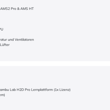
t AMS2 Pro & AMS HT
PU
ratur und Ventilatoren
Lüfter
Bambu Lab H2D Pro Lernplattform (1x Lizenz)
em)