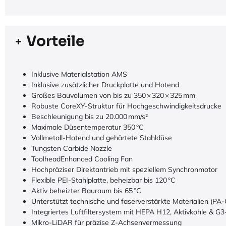
Vorteile
Inklusive Materialstation AMS
Inklusive zusätzlicher Druckplatte und Hotend
Großes Bauvolumen von bis zu 350 × 320 × 325 mm
Robuste CoreXY-Struktur für Hochgeschwindigkeitsdrucke
Beschleunigung bis zu 20.000 mm/s²
Maximale Düsentemperatur 350 °C
Vollmetall-Hotend und gehärtete Stahldüse
Tungsten Carbide Nozzle
ToolheadEnhanced Cooling Fan
Hochpräziser Direktantrieb mit speziellem Synchronmotor
Flexible PEI-Stahlplatte, beheizbar bis 120 °C
Aktiv beheizter Bauraum bis 65 °C
Unterstützt technische und faserverstärkte Materialien (PA-C
Integriertes Luftfiltersystem mit HEPA H12, Aktivkohle & G3-
Mikro-LiDAR für präzise Z-Achsenvermessung