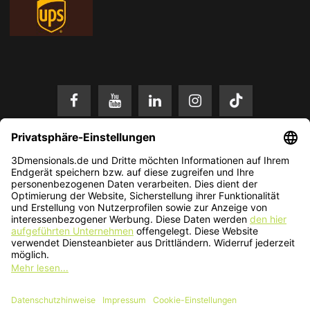
* Alle Preise in EUR inkl. gesetzl. Mehrwertsteuer zzgl.
Versandkosten
.
Änderungen und Irrtümer vorbehalten. Nur solange der Vorrat reicht.
© 2026 3Dmensionals / PONTIALIS GmbH & Co. KG - All Rights Reserved.​
Kundenbewertung