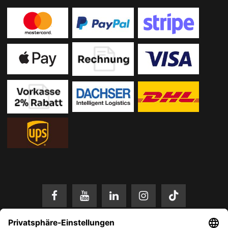
* Alle Preise in EUR inkl. gesetzl. Mehrwertsteuer zzgl.
Versandkosten
.