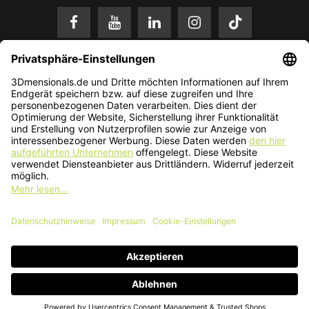
* Alle Preise in EUR inkl. gesetzl. Mehrwertsteuer zzgl.
Versandkosten
.
Änderungen und Irrtümer vorbehalten. Nur solange der Vorrat reicht.
© 2026 3Dmensionals / PONTIALIS GmbH & Co. KG - All Rights Reserved.​
Kundenbewertung