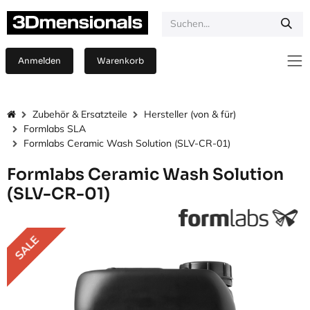
Zum Inhalt springen
Anmelden
Warenkorb
Zubehör & Ersatzteile
Hersteller (von & für)
Formlabs SLA
Formlabs Ceramic Wash Solution (SLV-CR-01)
Formlabs Ceramic Wash Solution
(SLV-CR-01)
SALE