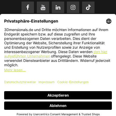
* Alle Preise in EUR inkl. gesetzl. Mehrwertsteuer zzgl.
Versandkosten
.
Änderungen und Irrtümer vorbehalten. Nur solange der Vorrat reicht.
© 2026 3Dmensionals / PONTIALIS GmbH & Co. KG - All Rights Reserved.​
Kundenbewertung