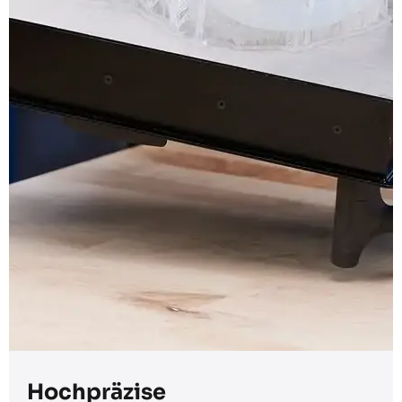
Hoch​präzise