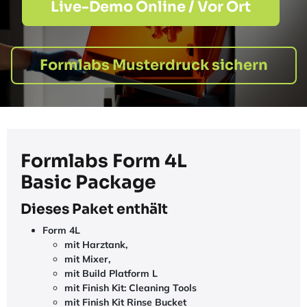
Live-Demo Online / Vor Ort
Formlabs Musterdruck sichern
Formlabs Form 4L
Basic Package
Dieses Paket enthält
Form 4L
mit Harztank,
mit Mixer,
mit Build Platform L
mit Finish Kit: Cleaning Tools
mit Finish Kit Rinse Bucket