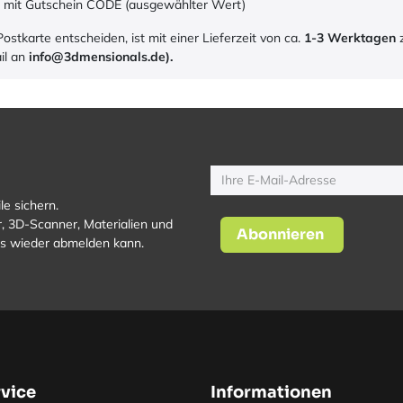
e mit Gutschein CODE (ausgewählter Wert)
tkarte entscheiden, ist mit einer Lieferzeit von ca.
1-3 Werktagen
z
il an
info@3dmensionals.de).
le sichern.
, 3D-Scanner, Materialien und
Abonnieren
los wieder abmelden kann.
vice
Informationen