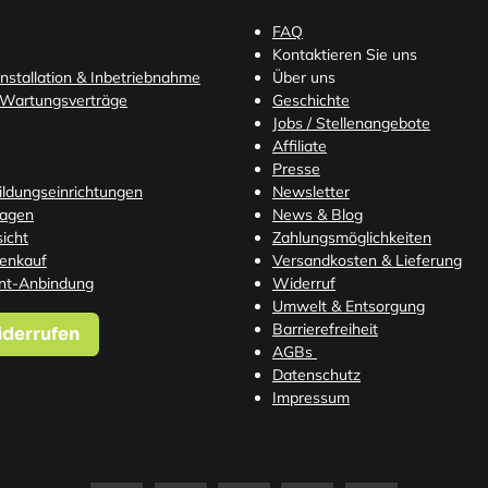
FAQ
Kontaktieren Sie uns
nstallation & Inbetriebnahme
Über uns
 Wartungsverträge
Geschichte
Jobs / Stellenangebote
Affiliate
Presse
Bildungseinrichtungen
Newsletter
ragen
News & Blog
icht
Zahlungsmöglichkeiten
tenkauf
Versandkosten
& Lieferung
nt-Anbindung
Widerruf
Umwelt & Entsorgung
Barrierefreiheit
iderrufen
AGBs
Datenschutz
Impressum