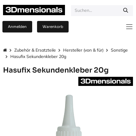
Zum Inhalt springen
Anmelden
Warenkorb
Zubehör & Ersatzteile
Hersteller (von & für)
Sonstige
Hasufix Sekundenkleber 20g
Hasufix Sekundenkleber 20g