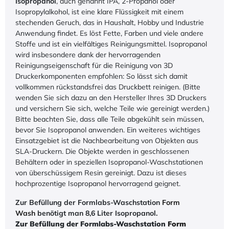
Isopropanol
, auch genannt IPA, 2-Propanol oder
Isopropylalkohol, ist eine klare Flüssigkeit mit einem
stechenden Geruch, das in Haushalt, Hobby und Industrie
Anwendung findet. Es löst Fette, Farben und viele andere
Stoffe und ist ein vielfältiges Reinigungsmittel. Isopropanol
wird insbesondere dank der hervorragenden
Reinigungseigenschaft für die Reinigung von 3D
Druckerkomponenten empfohlen: So lässt sich damit
vollkommen rückstandsfrei das Druckbett reinigen. (Bitte
wenden Sie sich dazu an den Hersteller Ihres 3D Druckers
und versichern Sie sich, welche Teile wie gereinigt werden.)
Bitte beachten Sie, dass alle Teile abgekühlt sein müssen,
bevor Sie Isopropanol anwenden. Ein weiteres wichtiges
Einsatzgebiet ist die Nachbearbeitung von Objekten aus
SLA-Druckern. Die Objekte werden in geschlossenen
Behältern oder in speziellen Isopropanol-Waschstationen
von überschüssigem Resin gereinigt. Dazu ist dieses
hochprozentige Isopropanol hervorragend geignet.
Zur Befüllung der Formlabs-Waschstation
Form
Wash
benötigt man 8,6 Liter Isopropanol.
Zur Befüllung der Formlabs-Waschstation
Form