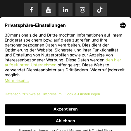
* Alle Preise in EUR inkl. gesetzl. Mehrwertsteuer zzgl.
Versandkosten
.
Änderungen und Irrtümer vorbehalten. Nur solange der Vorrat reicht.
© 2026 3Dmensionals / PONTIALIS GmbH & Co. KG - All Rights Reserved.​
Kundenbewertung