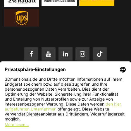
* Alle Preise in EUR inkl. gesetzl. Mehrwertsteuer zzgl.
Versandkosten
.
Änderungen und Irrtümer vorbehalten. Nur solange der Vorrat reicht.
© 2026 3Dmensionals / PONTIALIS GmbH & Co. KG - All Rights Reserved.​
Kundenbewertung