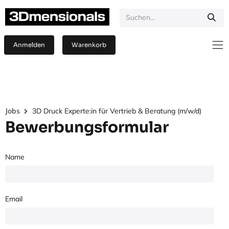
Zum Inhalt springen
Anmelden
Warenkorb
Jobs
3D Druck Experte:in für Vertrieb & Beratung (m/w/d)
Bewerbungsformular
Name
Email