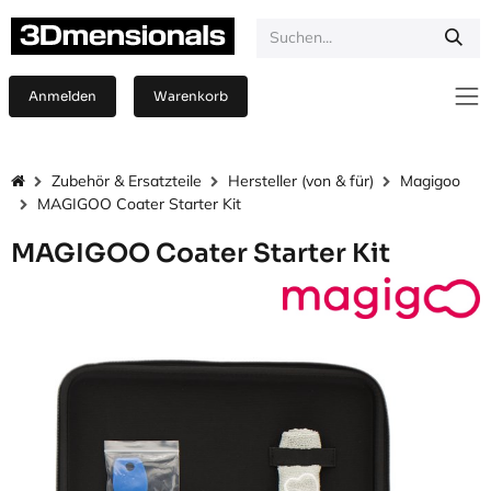
Zum Inhalt springen
Anmelden
Warenkorb
Zubehör & Ersatzteile
Hersteller (von & für)
Magigoo
MAGIGOO Coater Starter Kit
MAGIGOO Coater Starter Kit