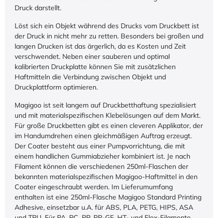
Druck darstellt.
Löst sich ein Objekt während des Drucks vom Druckbett ist
der Druck in nicht mehr zu retten. Besonders bei großen und
langen Drucken ist das ärgerlich, da es Kosten und Zeit
verschwendet. Neben einer sauberen und optimal
kalibrierten Druckplatte können Sie mit zusätzlichen
Haftmitteln die Verbindung zwischen Objekt und
Druckplattform optimieren.
Magigoo ist seit langem auf Druckbetthaftung spezialisiert
und mit materialspezifischen Klebelösungen auf dem Markt.
Für große Druckbetten gibt es einen cleveren Applikator, der
im Handumdrehen einen gleichmäßigen Auftrag erzeugt.
Der Coater besteht aus einer Pumpvorrichtung, die mit
einem handlichen Gummiabzieher kombiniert ist. Je nach
Filament können die verschiedenen 250ml-Flaschen der
bekannten materialspezifischen Magigoo-Haftmittel in den
Coater eingeschraubt werden. Im Lieferumumfang
enthalten ist eine 250ml-Flasche Magigoo Standard Printing
Adhesive, einsetzbar u.A. für ABS, PLA, PETG, HIPS, ASA
und TPU. Für PA, PC, PP, PP-GF, HT- und Flex-Filamente