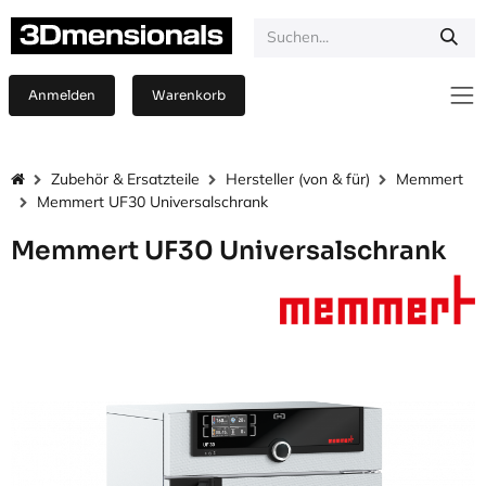
Zum Inhalt springen
Anmelden
Warenkorb
Zubehör & Ersatzteile
Hersteller (von & für)
Memmert
Memmert UF30 Universalschrank
Memmert UF30 Universalschrank