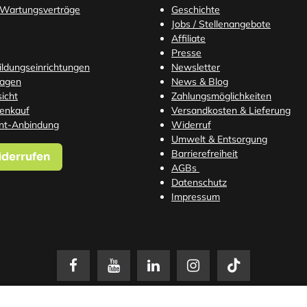
 Wartungsverträge
Geschichte
Jobs / Stellenangebote
Affiliate
Presse
Bildungseinrichtungen
Newsletter
ragen
News & Blog
icht
Zahlungsmöglichkeiten
tenkauf
Versandkosten
& Lieferung
nt-Anbindung
Widerruf
Umwelt & Entsorgung
Barrierefreiheit
iderrufen
AGBs
Datenschutz
Impressum
setzl. Mehrwertsteuer zzgl.
Versandkosten
. Änderungen und Irrtümer vorbehalten. N