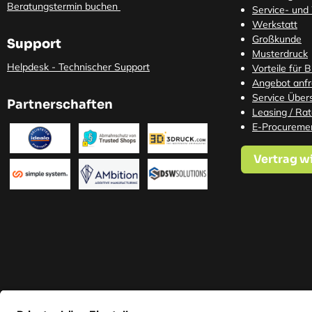
Beratungstermin buchen
Service- und
Werkstatt
Großkunde
Support
Musterdruck
Helpdesk - Technischer Support
Vorteile für 
Angebot anf
Service Übers
Partnerschaften
Leasing / Ra
E-Procureme
Vertrag w
* Alle Preise in EUR inkl. ge