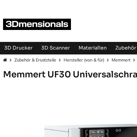
Zum Inhalt springen
3D Drucker
3D Scanner
Materialien
Zubehör 
Zubehör & Ersatzteile
Hersteller (von & für)
Memmert
Memmert UF30 Universalschr