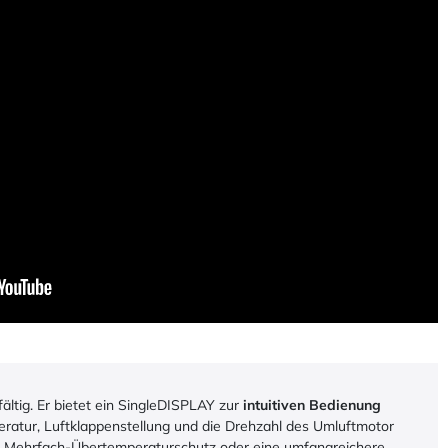
ltig. Er bietet ein SingleDISPLAY zur
intuitiven Bedienung
peratur, Luftklappenstellung und die Drehzahl des Umluftmotor
n Mehrfach-Übertemperaturschutz oder eine umfangreichere