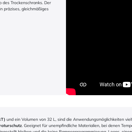
b des Trockenschranks. Der
in präzises, gleichmäßiges
xT)
und ein Volumen von 32 L, sind die Anwendungsmöglichkeiten vielfä
aturschutz
. Geeignet für unempfindliche Materialien, bei denen Tem
ngestellt bleiben und die keine Rampenprogrammierung, Loops, eine