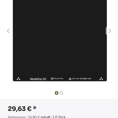
29,63
€
Nettopreis:
24,90
€
Inhalt:
1.0
Stck.