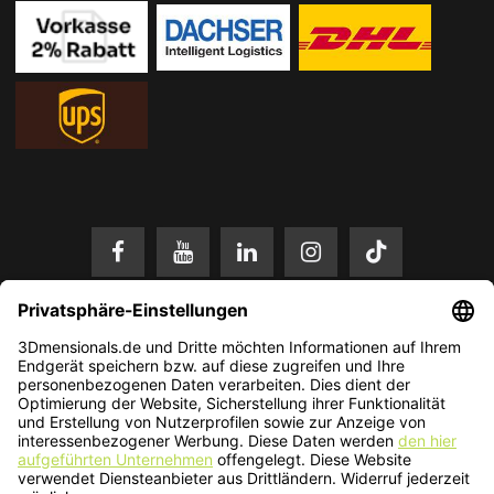
* Alle Preise in EUR inkl. gesetzl. Mehrwertsteuer zzgl.
Versandkosten
.
Änderungen und Irrtümer vorbehalten. Nur solange der Vorrat reicht.
© 2026 3Dmensionals / PONTIALIS GmbH & Co. KG - All Rights Reserved.​
Kundenbewertung