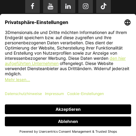
* Alle Preise in EUR inkl. gesetzl. Mehrwertsteuer zzgl.
Versandkosten
.
Änderungen und Irrtümer vorbehalten. Nur solange der Vorrat reicht.
© 2026 3Dmensionals / PONTIALIS GmbH & Co. KG - All Rights Reserved.​
Kundenbewertung