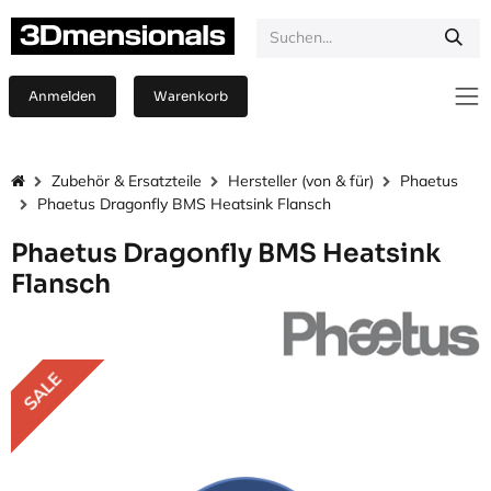
Zum Inhalt springen
Anmelden
Warenkorb
Zubehör & Ersatzteile
Hersteller (von & für)
Phaetus
Phaetus Dragonfly BMS Heatsink Flansch
Phaetus Dragonfly BMS Heatsink
Flansch
SALE