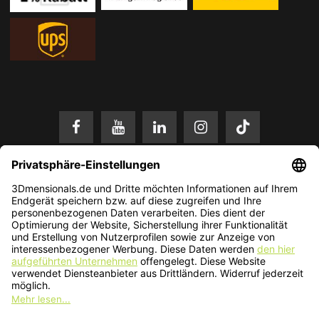
* Alle Preise in EUR inkl. gesetzl. Mehrwertsteuer zzgl.
Versandkosten
.
Änderungen und Irrtümer vorbehalten. Nur solange der Vorrat reicht.
© 2026 3Dmensionals / PONTIALIS GmbH & Co. KG - All Rights Reserved.​
Kundenbewertung