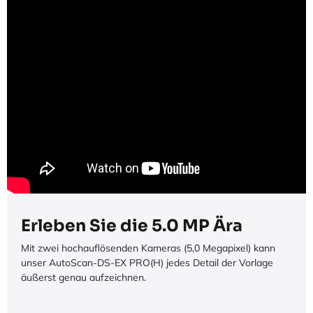
Erleben Sie die 5.0 MP Ära
Mit zwei hochauflösenden Kameras (5,0 Megapixel) kann
unser AutoScan-DS-EX PRO(H) jedes Detail der Vorlage
äußerst genau aufzeichnen.