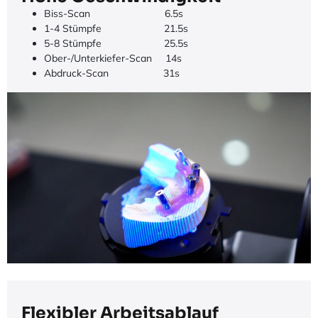
Biss-Scan
​​​6.5s
1-4 Stümpfe
​​21.5s
5-8 Stümpfe
​25.5s
Ober-/Unterkiefer-Scan
​14s
Abdruck-Scan
​31s
Flexibler Arbeitsablauf