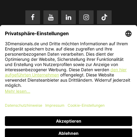
* Alle Preise in EUR inkl. gesetzl. Mehrwertsteuer zzgl.
Versandkosten
.
Änderungen und Irrtümer vorbehalten. Nur solange der Vorrat reicht.
© 2026 3Dmensionals / PONTIALIS GmbH & Co. KG - All Rights Reserved.​
Kundenbewertung