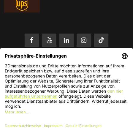
* Alle Preise in EUR inkl. gesetzl. Mehrwertsteuer zzgl.
Versandkosten
.
Änderungen und Irrtümer vorbehalten. Nur solange der Vorrat reicht.
© 2026 3Dmensionals / PONTIALIS GmbH & Co. KG - All Rights Reserved.​
Kundenbewertung