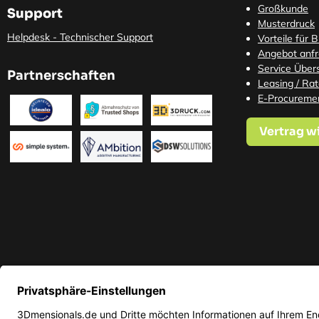
Großkunde
Support
Musterdruck
Helpdesk - Technischer Support
Vorteile für 
Angebot anf
Service Übers
Partnerschaften
Leasing / Ra
E-Procureme
Vertrag w
* Alle Preise in EUR inkl. ge