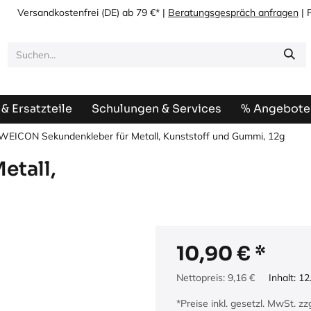
Versandkostenfrei
(DE) ab 79 €* |
Beratungsgespräch anfragen
| 
& Ersatzteile
Schulungen & Services
% Angebote
WEICON Sekundenkleber für Metall, Kunststoff und Gummi, 12g
etall,
10,90
€
Nettopreis:
9,16
€
Inhalt:
12
*Preise inkl. gesetzl. MwSt. z