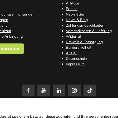
Affiliate
Presse
Bildungseinrichtungen
Newsletter
ragen
News & Blog
icht
Zahlungsmöglichkeiten
tenkauf
Versandkosten
& Lieferung
nt-Anbindung
Widerruf
Umwelt & Entsorgung
Barrierefreiheit
iderrufen
AGBs
Datenschutz
Impressum
setzl. Mehrwertsteuer zzgl.
Versandkosten
. Änderungen und Irrtümer vorbehalten. N
© 2026 3Dmensionals / PONTIALIS GmbH & Co. KG - All Rights Reserved.​