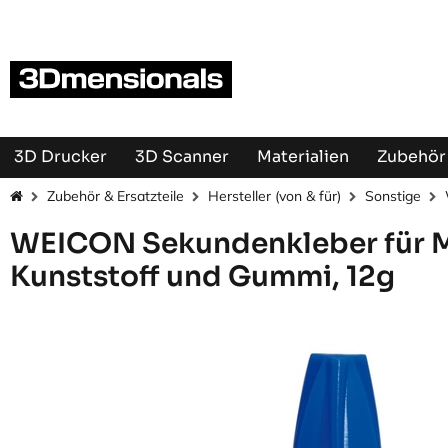
Zum Inhalt springen
3D Drucker
3D Scanner
Materialien
Zubehör 
Zubehör & Ersatzteile
Hersteller (von & für)
Sonstige
WEICON Sekundenkleber für M
Kunststoff und Gummi, 12g