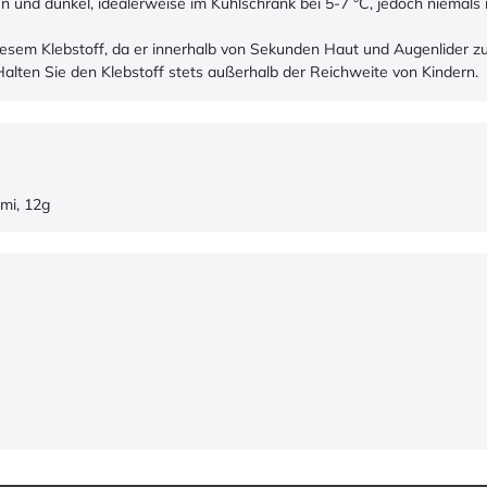
en und dunkel, idealerweise im Kühlschrank bei 5-7 °C, jedoch niemals 
diesem Klebstoff, da er innerhalb von Sekunden Haut und Augenlider
alten Sie den Klebstoff stets außerhalb der Reichweite von Kindern.
mi, 12g