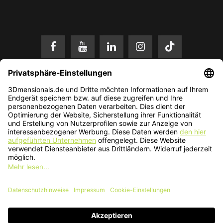
* Alle Preise in EUR inkl. gesetzl. Mehrwertsteuer zzgl.
Versandkosten
.
Änderungen und Irrtümer vorbehalten. Nur solange der Vorrat reicht.
© 2026 3Dmensionals / PONTIALIS GmbH & Co. KG - All Rights Reserved.​
Kundenbewertung