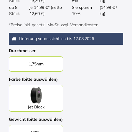
Stück
13,30 €)
5%
kg)
ab 8
je 14,99 €* (netto
Sie sparen
(14,99 € /
Stück
12,60 €)
10%
kg)
*Preise inkl. gesetzl. MwSt. zzgl. Versandkosten
Lieferung voraussichtlich bis
17.08.2026
Durchmesser
1,75mm
Farbe (bitte auswählen)
Jet Black
Gewicht (bitte auswählen)