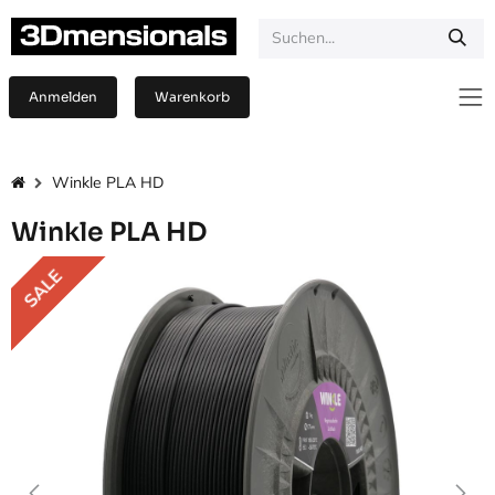
Zum Inhalt springen
Anmelden
Warenkorb
Winkle PLA HD
Winkle PLA HD
SALE