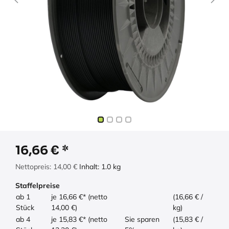
16,66
€
Nettopreis:
14,00
€
Inhalt:
1.0
kg
Staffelpreise
ab 1
je 16,66 €* (netto
(16,66 € /
Stück
14,00 €)
kg)
ab 4
je 15,83 €* (netto
Sie sparen
(15,83 € /