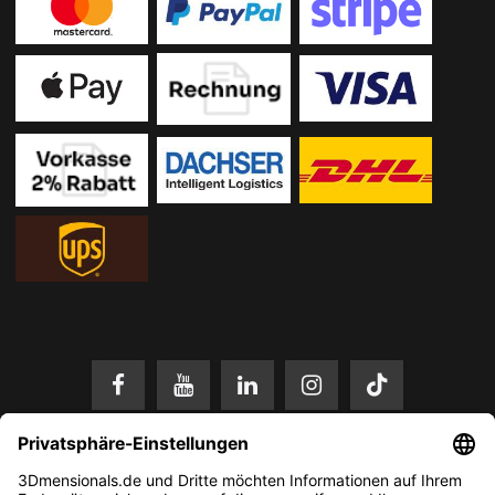
* Alle Preise in EUR inkl. gesetzl. Mehrwertsteuer zzgl.
Versandkosten
.
Änderungen und Irrtümer vorbehalten. Nur solange der Vorrat reicht.
© 2026 3Dmensionals / PONTIALIS GmbH & Co. KG - All Rights Reserved.​