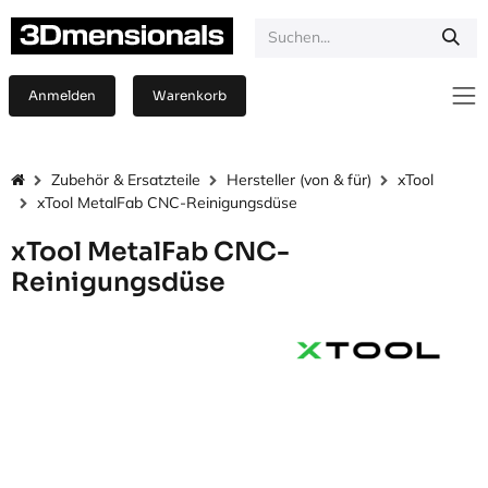
Zum Inhalt springen
Anmelden
Warenkorb
Zubehör & Ersatzteile
Hersteller (von & für)
xTool
xTool MetalFab CNC-Reinigungsdüse
xTool MetalFab CNC-
Reinigungsdüse