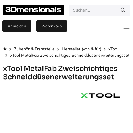
Zum Inhalt springen
Anmelden
Warenkorb
Zubehör & Ersatzteile
Hersteller (von & für)
xTool
xTool MetalFab Zweischichtiges Schneiddüsenerweiterungsset
xTool MetalFab Zweischichtiges
Schneiddüsenerweiterungsset