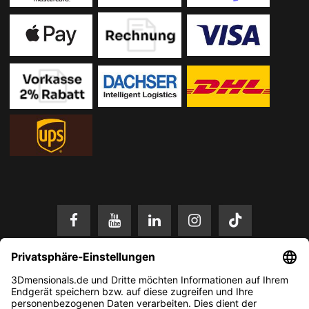
* Alle Preise in EUR inkl. gesetzl. Mehrwertsteuer zzgl.
Versandkosten
.
Änderungen und Irrtümer vorbehalten. Nur solange der Vorrat reicht.
© 2026 3Dmensionals / PONTIALIS GmbH & Co. KG - All Rights Reserved.​