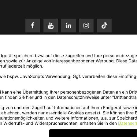
setzl. Mehrwertsteuer zzgl.
Versandkosten
. Änderungen und Irrtümer vorbehalten. N
© 2026 3Dmensionals / PONTIALIS GmbH & Co. KG - All Rights Reserved.​
Kundenbewertung