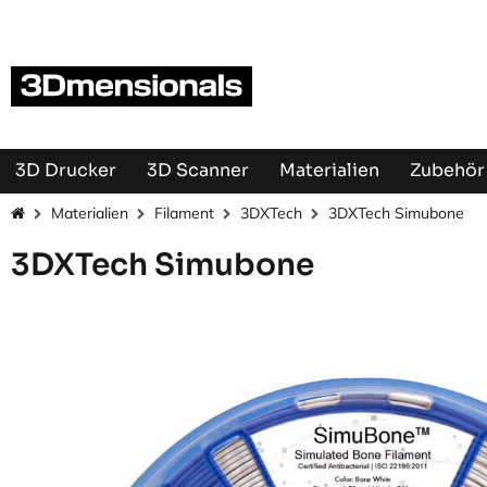
Zum Inhalt springen
3D Drucker
3D Scanner
Materialien
Zubehör 
Materialien
Filament
3DXTech
3DXTech Simubone
3DXTech Simubone