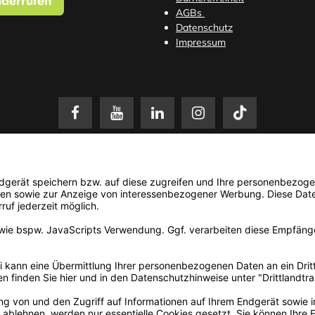
iderrufen
AGBs
Datenschutz
Impressum
setzl. Mehrwertsteuer zzgl.
Versandkosten
. Änderungen und Irrtümer vorbehalten. N
© 2026 3Dmensionals / PONTIALIS GmbH & Co. KG - All Rights Reserved.​
Kundenbewertung