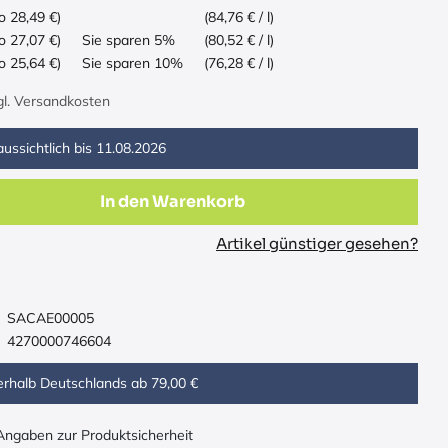
o 28,49 €)
(84,76 € / l)
o 27,07 €)
Sie sparen 5%
(80,52 € / l)
o 25,64 €)
Sie sparen 10%
(76,28 € / l)
zgl. Versandkosten
ussichtlich bis
11.08.2026
In den Warenkorb
Artikel günstiger gesehen?
SACAE00005
4270000746604
erhalb Deutschlands ab 79,00 €
 Angaben zur Produktsicherheit