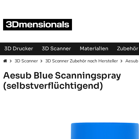
Zum Inhalt springen
3D Drucker
3D Scanner
Materialien
Zubehör 
3D Scanner
3D Scanner Zubehör nach Hersteller
Aesub 
Aesub Blue Scanningspray
(selbstverflüchtigend)