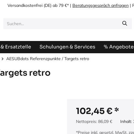
Versandkostenfrei
(DE) ab 79 €* |
Beratungsgespräch anfragen
| 
& Ersatzteile
Schulungen & Services
% Angebote
AESUBdots Referenzpunkte / Targets retro
argets retro
102,45
€
Nettopreis:
86,09
€
Inhalt:
*Preise inkl. gesetzl. MwSt. z