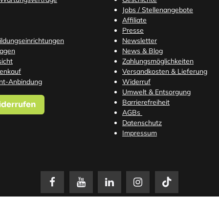
Jobs / Stellenangebote
Affiliate
Presse
Bildungseinrichtungen
Newsletter
ragen
News & Blog
icht
Zahlungsmöglichkeiten
tenkauf
Versandkosten
& Lieferung
nt-Anbindung
Widerruf
Umwelt & Entsorgung
Barrierefreiheit
iderrufen
AGBs
Datenschutz
Impressum
setzl. Mehrwertsteuer zzgl.
Versandkosten
. Änderungen und Irrtümer vorbehalten. N