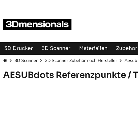
Zum Inhalt springen
3D Drucker
3D Scanner
Materialien
Zubehör 
3D Scanner
3D Scanner Zubehör nach Hersteller
Aesub
AESUBdots Referenzpunkte / T