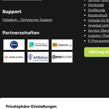
Werkstatt
Großkunde
Support
Musterdruck
Helpdesk - Technischer Support
Vorteile für 
Angebot anf
Service Übers
Partnerschaften
Leasing / Ra
E-Procureme
Vertrag w
* Alle Preise in EUR inkl. ge