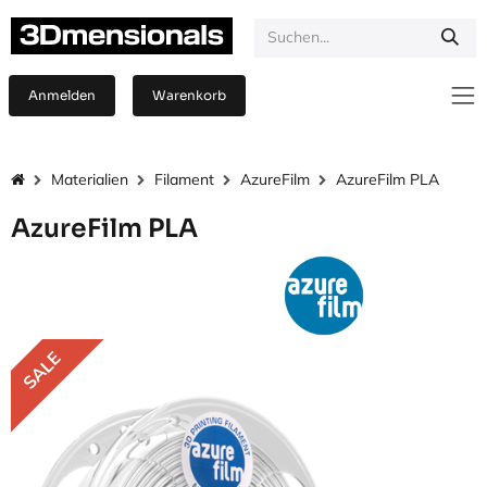
Zum Inhalt springen
Anmelden
Warenkorb
Materialien
Filament
AzureFilm
AzureFilm PLA
AzureFilm PLA
SALE