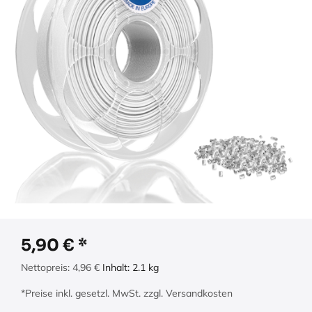
5,90
€
Nettopreis:
4,96
€
Inhalt:
2.1
kg
*Preise inkl. gesetzl. MwSt. zzgl. Versandkosten