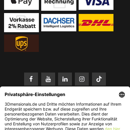
* Alle Preise in EUR inkl. gesetzl. Mehrwertsteuer zzgl.
Versandkosten
.
Änderungen und Irrtümer vorbehalten. Nur solange der Vorrat reicht.
© 2026 3Dmensionals / PONTIALIS GmbH & Co. KG - All Rights Reserved.​