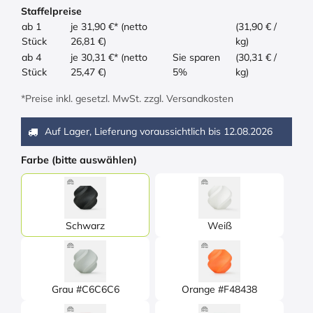
Staffelpreise
ab 1
je 31,90 €* (netto
(31,90 € /
Stück
26,81 €)
kg)
ab 4
je 30,31 €* (netto
Sie sparen
(30,31 € /
Stück
25,47 €)
5%
kg)
*Preise inkl. gesetzl. MwSt. zzgl. Versandkosten
Auf Lager, Lieferung voraussichtlich bis
12.08.2026
Farbe (bitte auswählen)
Schwarz
Weiß
Grau #C6C6C6
Orange #F48438