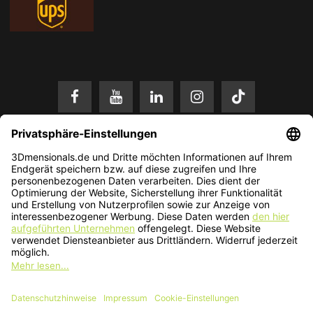
* Alle Preise in EUR inkl. gesetzl. Mehrwertsteuer zzgl.
Versandkosten
.
Änderungen und Irrtümer vorbehalten. Nur solange der Vorrat reicht.
© 2026 3Dmensionals / PONTIALIS GmbH & Co. KG - All Rights Reserved.​
Kundenbewertung