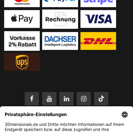
* Alle Preise in EUR inkl. gesetzl. Mehrwertsteuer zzgl.
Versandkosten
.
Änderungen und Irrtümer vorbehalten. Nur solange der Vorrat reicht.
© 2026 3Dmensionals / PONTIALIS GmbH & Co. KG - All Rights Reserved.​